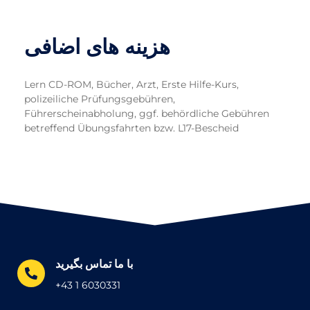
هزینه های اضافی
Lern CD-ROM, Bücher, Arzt, Erste Hilfe-Kurs,
polizeiliche Prüfungsgebühren,
Führerscheinabholung, ggf. behördliche Gebühren
betreffend Übungsfahrten bzw. L17-Bescheid
با ما تماس بگیرید
+43 1 6030331