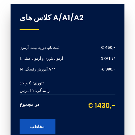
کلاس های A/A1/A2
€ 450,-
ثبت نام، دوره، بیمه، آزمون
GRATIS*
1. آزمون تئوری و آزمون عملی
€ 980,-
14 آموزش رانندگی A **
تئوری: 6 واحد
رانندگی: 14 درس
€ 1430,-
در مجموع
مخاطب