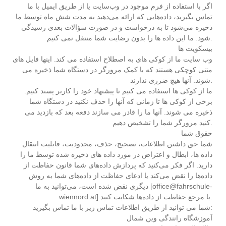
اگر با استفاده از فرم موجود در وب‌سایت یا از طریق ایمیل با ما
تماس بگیرید، داده‌هایی که ارائه می‌دهید به مدت شش ماه توسط ما
ذخیره می‌شود تا به درخواست و در صورت سؤالات بعدی رسیدگی
شود. ما این داده ها را بدون رضایت شما منتقل نمی کنیم.
بیسکویت ها
وب سایت ما از کوکی های به اصطلاح استفاده می کند. اینها فایل های
متنی کوچکی هستند که با کمک مرورگر در دستگاه شما ذخیره می
شوند. آنها هیچ ضرری ندارند.
ما از کوکی ها استفاده می کنیم تا پیشنهاد خود را کاربر پسند کنیم.
برخی از کوکی ها تا زمانی که آنها را حذف نکنید در دستگاه شما
ذخیره می شوند. آنها ما را قادر می سازند دفعه بعد که بازدید می
کنید مرورگر شما را تشخیص دهیم.
حقوق شما
شما حق داشتن اطلاعات، تصحیح، حذف، محدودیت، قابلیت انتقال
داده ها، ابطال و اعتراض در مورد داده های ذخیره شده توسط ما را
دارید. اگر فکر می‌کنید که پردازش داده‌های شما قانون حفاظت از
داده‌ها را نقض می‌کند یا ادعای حفاظت از داده‌های شما به روش
دیگری نقض شده است، می‌توانید به ما [office@fahrschule-
wiennord.at] یا مرجع حفاظت از داده‌ها شکایت کنید.
شما می توانید از طریق اطلاعات تماس زیر با ما تماس بگیرید:
آموزشگاه رانندگی وین شمال