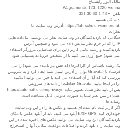
مالک الیور رایشنباخ
Wagramerstr. 123, 1220 Vienna
تلفن: + 43-1-60 30 331
ما کی هستیم <
آدرس وب سایت ما: https://fahrschule-wiennord.at.
نظرات
هنگامی که بازدیدکنندگان در وب سایت نظر می نویسند، ما داده هایی
را که در فرم نظر نمایش داده می شود و همچنین آدرس IP
بازدیدکننده و رشته عامل کاربر (این برای شناسایی مرورگر استفاده
می شود) جمع آوری می کنیم تا از تشخیص هرزنامه پشتیبانی شود.
یک رشته ناشناس از کاراکترها (که هش نیز نامیده می شود) را می
توان از آدرس ایمیل شما ایجاد کرد و به سرویس Gravatar فرستاد تا
بررسی کند که آیا از آن استفاده می کنید یا خیر. می توانید اعلامیه
حفاظت از داده های سرویس Gravatar را در اینجا بیابید:
https://automattic.com/privacy/. پس از تایید نظر شما، تصویر نمایه
شما در متن نظر شما به صورت عمومی قابل مشاهده است.
رسانه ها
اگر کاربر ثبت نام شده ای هستید و عکس ها را در این وب سایت
آپلود می کنید، باید از آپلود عکس با مکان EXIF ​​GPS خودداری کنید.
بازدیدکنندگان این وب سایت می توانند عکس های ذخیره شده در این
وب سایت را دانلود کرده و اطلاعات موقعیت مکانی آنها را استخراج