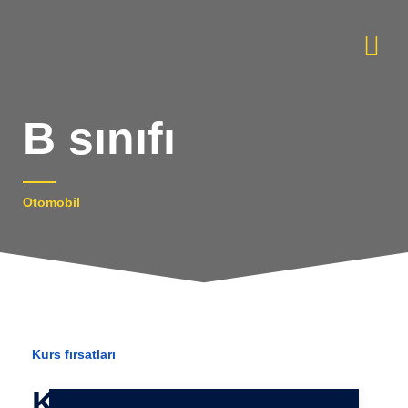
B sınıfı
Otomobil
Kurs fırsatları
Kursunu seç: